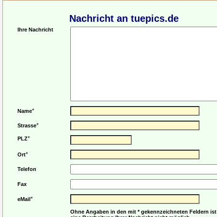
Nachricht an tuepics.de
Ihre Nachricht
*
Name
*
Strasse
*
PLZ
*
Ort
Telefon
Fax
*
eMail
Ohne Angaben in den mit * gekennzeichneten Feldern ist