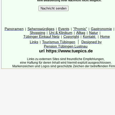
eine Bearbeitung Ihrer Nachricht nicht möglich.
Panoramen
Sehenswürdiges
Events
"Promis"
Gastronomie
|
|
|
|
Shopping
Uni & Klinikum
Alltag
Natur
|
|
|
|
Tübinger Einkauf Netz
Copyright
Kontakt
Home
|
|
|
|
Links
Tourismus Tübingen
Designed by
|
Pension Tübingen Lustnau
url https://www.tuepics.de
Links zu externen Sites sind freundliche Empfehlungen,
eine Haftung für deren Inhalt wird hiermit explizit ausgeschlossen.
Markenzeichen und Logos sind geschützte Zeichen der betreffenden Firm